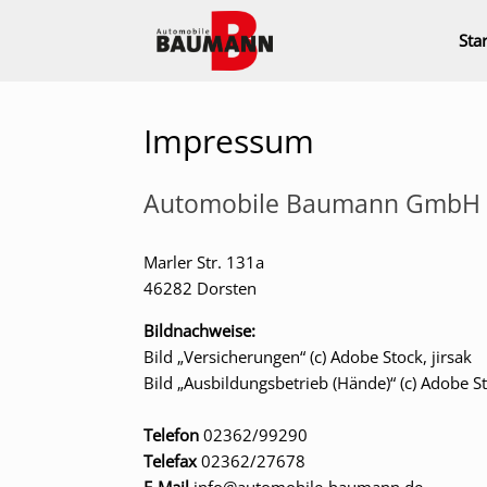
Zum
Inhalt
Star
springen
Impressum
Automobile Baumann GmbH
Marler Str. 131a
46282 Dorsten
Bildnachweise:
Bild „Versicherungen“ (c) Adobe Stock, jirsak
Bild „Ausbildungsbetrieb (Hände)“ (c) Adobe St
Telefon
02362/99290
Telefax
02362/27678
E-Mail
info@automobile-baumann.de