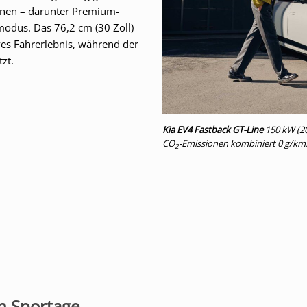
onen – darunter Premium-
modus. Das 76,2 cm (30 Zoll)
ves Fahrerlebnis, während der
tzt.
Kia EV4 Fastback GT-Line
150 kW (20
CO
-Emissionen kombiniert 0 g/km
2
n Sportage.