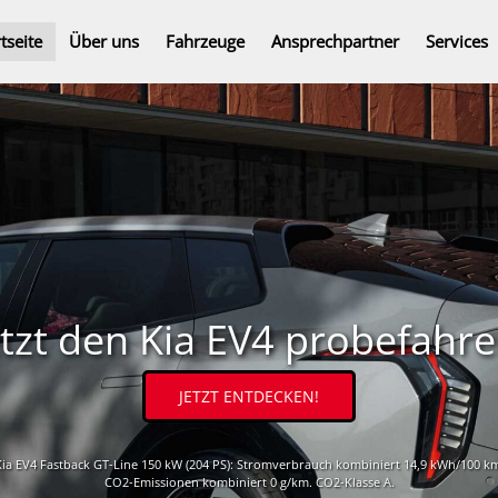
tseite
Über uns
Fahrzeuge
Ansprechpartner
Services
etzt den Kia EV4 probefahre
JETZT ENTDECKEN!
ia EV4 Fastback GT-Line 150 kW (204 PS): Stromverbrauch kombiniert 14,9 kWh/100 k
CO2-Emissionen kombiniert 0 g/km. CO2-Klasse A.