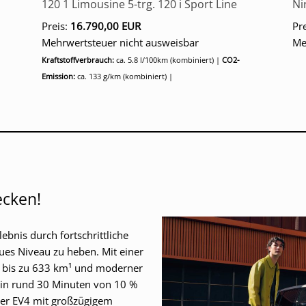
120 1 Limousine 5-trg. 120 i Sport Line
Ni
Preis:
16.790,00 EUR
Pr
Mehrwertsteuer nicht ausweisbar
Me
Kraftstoffverbrauch:
ca. 5.8 l/100km (kombiniert) |
CO2-
Emission:
ca. 133 g/km (kombiniert) |
ecken!
ebnis durch fortschrittliche
ues Niveau zu heben. Mit einer
n bis zu 633 km¹ und moderner
ie in rund 30 Minuten von 10 %
der EV4 mit großzügigem