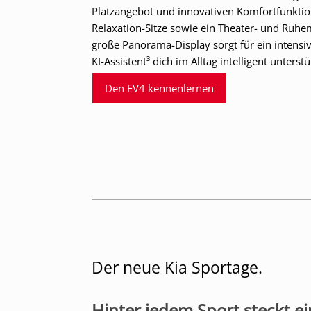
Platzangebot und innovativen Komfortfunkti
Relaxation-Sitze sowie ein Theater- und Ruhe
große Panorama-Display sorgt für ein intensi
KI-Assistent³ dich im Alltag intelligent unterstü
Den EV4 kennenlernen
Der neue Kia Sportage.
Hinter jedem Sport steckt ei