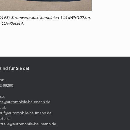
4 PS): Stromverbrauch kombiniert 14,9 kWh/100 km.
. CO
-Klasse A.
2
sind für Sie da!
fon:
2-99290
ce:
ice@automobile-baumann.de
auf:
auf@automobile-baumann.de
zteile:
tzteile@automobile-baumann.de