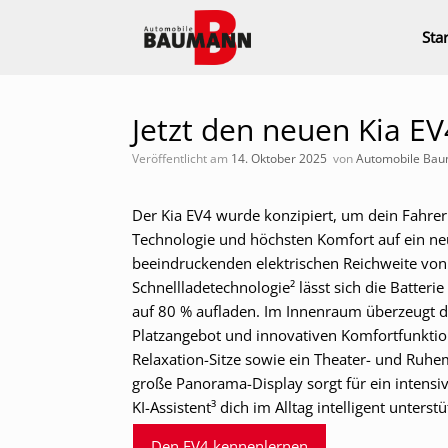
Zum
Inhalt
Star
springen
Jetzt den neuen Kia E
Veröffentlicht am
14. Oktober 2025
von
Automobile Ba
Der Kia EV4 wurde konzipiert, um dein Fahrerl
Technologie und höchsten Komfort auf ein ne
beeindruckenden elektrischen Reichweite vo
Schnellladetechnologie² lässt sich die Batter
auf 80 % aufladen. Im Innenraum überzeugt 
Platzangebot und innovativen Komfortfunkti
Relaxation-Sitze sowie ein Theater- und Ruhe
große Panorama-Display sorgt für ein intensi
KI-Assistent³ dich im Alltag intelligent unterstü
Den EV4 kennenlernen