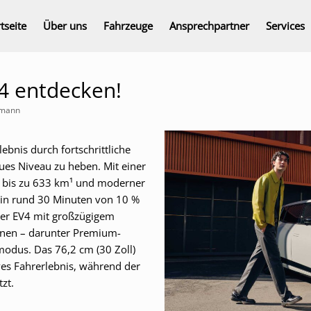
tseite
Über uns
Fahrzeuge
Ansprechpartner
Services
V4 entdecken!
umann
ebnis durch fortschrittliche
ues Niveau zu heben. Mit einer
n bis zu 633 km¹ und moderner
ie in rund 30 Minuten von 10 %
der EV4 mit großzügigem
onen – darunter Premium-
modus. Das 76,2 cm (30 Zoll)
ves Fahrerlebnis, während der
tzt.