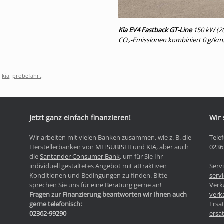
Kia EV4 Fastback GT-Line
150 kW (20
CO
-Emissionen kombiniert 0 g/km
2
,
kia
,
probefahrt
.
Jetzt ganz einfach finanzieren!
Wir 
Wir arbeiten mit vielen Banken zusammen, wie z. B. die
Tele
Herstellerbanken von
MITSUBISHI
und
KIA
, aber auch
0236
die
Santander Consumer Bank
, um für Sie Ihr
individuell gestaltetes Angebot mit attraktiven
Servi
Konditionen und Bedingungen zu finden. Bitte
serv
sprechen Sie uns für eine Beratung gerne an!
Verk
Fragen zur Finanzierung beantworten wir Ihnen auch
verk
gerne telefonisch:
Ersat
02362-99290
ersa