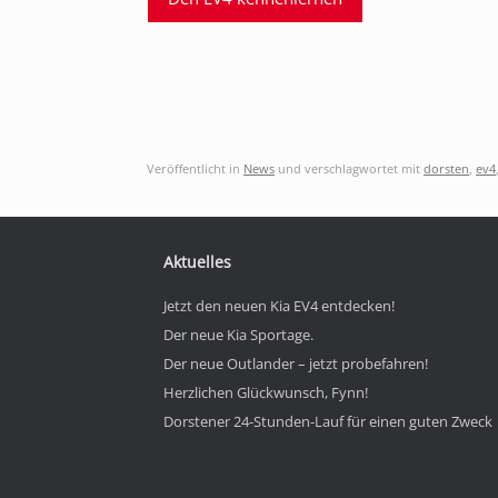
Veröffentlicht in
News
und verschlagwortet mit
dorsten
,
ev4
Aktuelles
Jetzt den neuen Kia EV4 entdecken!
Der neue Kia Sportage.
Der neue Outlander – jetzt probefahren!
Herzlichen Glückwunsch, Fynn!
Dorstener 24-Stunden-Lauf für einen guten Zweck