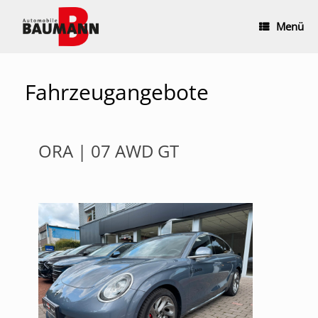
Zum
Inhalt
Menü
springen
Fahrzeugangebote
ORA | 07 AWD GT