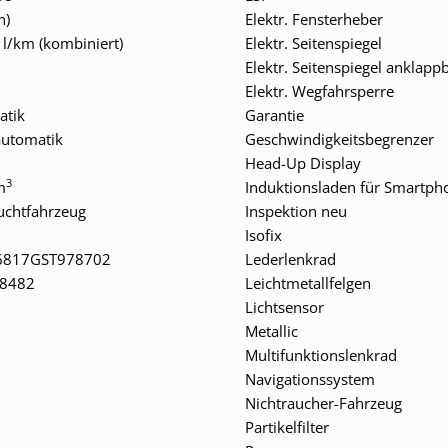
n)
Elektr. Fensterheber
8 l/km (kombiniert)
Elektr. Seitenspiegel
n
Elektr. Seitenspiegel anklapp
Elektr. Wegfahrsperre
atik
Garantie
automatik
Geschwindigkeitsbegrenzer
Head-Up Display
3
m
Induktionsladen für Smartph
uchtfahrzeug
Inspektion neu
Isofix
6817GST978702
Lederlenkrad
8482
Leichtmetallfelgen
Lichtsensor
Metallic
Multifunktionslenkrad
Navigationssystem
Nichtraucher-Fahrzeug
Partikelfilter