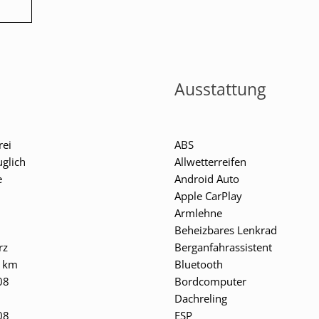
Ausstattung
rei
ABS
uglich
Allwetterreifen
e
Android Auto
Apple CarPlay
Armlehne
Beheizbares Lenkrad
rz
Berganfahrassistent
 km
Bluetooth
08
Bordcomputer
Dachreling
08
ESP