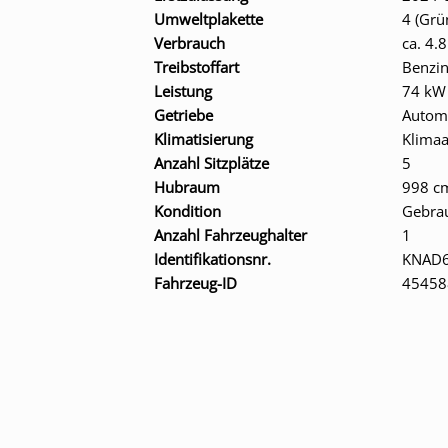
Umweltplakette
4 (Grü
Verbrauch
ca. 4.
Treibstoffart
Benzi
Leistung
74 kW
Getriebe
Autom
Klimatisierung
Klima
Anzahl Sitzplätze
5
Hubraum
998 c
Kondition
Gebra
Anzahl Fahrzeughalter
1
Identifikationsnr.
KNAD
Fahrzeug-ID
45458