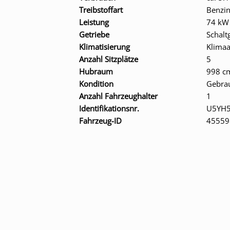
Treibstoffart
Benzi
Leistung
74 kW
Getriebe
Schalt
Klimatisierung
Klima
Anzahl Sitzplätze
5
Hubraum
998 c
Kondition
Gebra
Anzahl Fahrzeughalter
1
Identifikationsnr.
U5YH
Fahrzeug-ID
45559