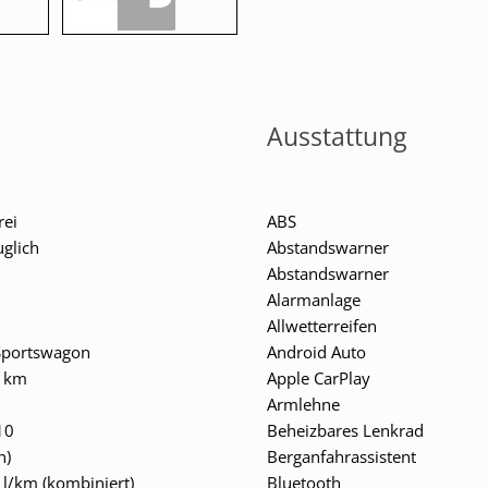
Ausstattung
rei
ABS
uglich
Abstandswarner
Abstandswarner
Alarmanlage
Allwetterreifen
Sportswagon
Android Auto
 km
Apple CarPlay
Armlehne
10
Beheizbares Lenkrad
n)
Berganfahrassistent
1 l/km (kombiniert)
Bluetooth