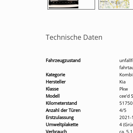
Technische Daten
Fahrzeugzustand
unfallf
fahrta
Kategorie
Kombi
Hersteller
Kia
Klasse
Pkw
Modell
cee'd 
Kilometerstand
51750
Anzahl der Türen
4/5
Erstzulassung
2021-
Umweltplakette
4 (Grü
Verbrauch
ca. 5.