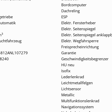
n
Bordcomputer
Dachreling
getriebe
ESP
automatik
Elektr. Fensterheber
Elektr. Seitenspiegel
3
m
Elektr. Seitenspiegel anklapp
uchtfahrzeug
Elektr. Wegfahrsperre
Freisprecheinrichtung
5812ANL107279
Garantie
8240
Geschwindigkeitsbegrenzer
HU neu
Isofix
Lederlenkrad
Leichtmetallfelgen
Lichtsensor
Metallic
Multifunktionslenkrad
Navigationssystem